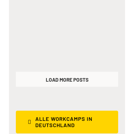
Alte Fasanerie Lübars –
Bereich: Handwerk
Walschule
LOAD MORE POSTS
ALLE WORKCAMPS IN
DEUTSCHLAND