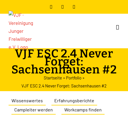
Zum
Facebook
Instagram
YouTube
Inhalt
springen
VJF ESC 2.4 Never
Forget:
Sachsenhausen #2
Startseite
»
Portfolio
»
VJF ESC 2.4 Never Forget: Sachsenhausen #2
Wissenswertes
Erfahrungsberichte
Campleiter werden
Workcamps finden