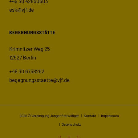
+49 30 42850603
esk@vjf.de
BEGEGNUNGSSTÄTTE
Krimnitzer Weg 25
12527 Berlin
+49 30 6758262
begegnungsstaette@vjf.de
2026 © Vereinigung Junger Freiwilliger |
Kontakt
|
Impressum
|
Datenschutz
Facebook
Instagram
YouTube