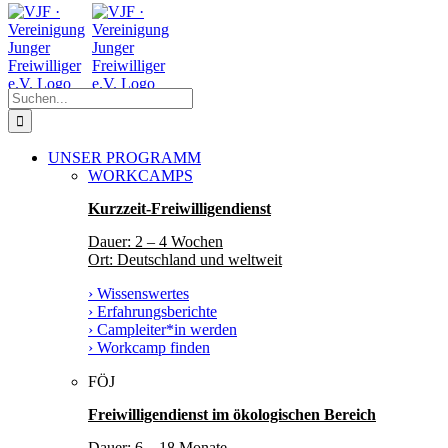
Zum
Facebook
Instagram
YouTube
Inhalt
springen
Suche
nach:
UNSER PROGRAMM
WORKCAMPS
Kurzzeit-Freiwilligendienst
Dauer: 2 – 4 Wochen
Ort: Deutschland und weltweit
› Wissenswertes
› Erfahrungsberichte
› Campleiter*in werden
› Workcamp finden
FÖJ
Freiwilligendienst im ökologischen Bereich
Dauer: 6 – 18 Monate