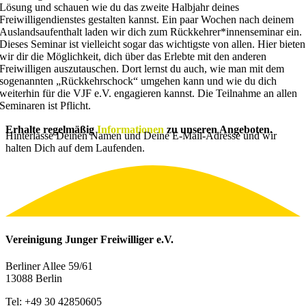
Lösung und schauen wie du das zweite Halbjahr deines
Freiwilligendienstes gestalten kannst. Ein paar Wochen nach deinem
Auslandsaufenthalt laden wir dich zum Rückkehrer*innenseminar ein.
Dieses Seminar ist vielleicht sogar das wichtigste von allen. Hier bieten
wir dir die Möglichkeit, dich über das Erlebte mit den anderen
Freiwilligen auszutauschen. Dort lernst du auch, wie man mit dem
sogenannten „Rückkehrschock“ umgehen kann und wie du dich
weiterhin für die VJF e.V. engagieren kannst. Die Teilnahme an allen
Seminaren ist Pflicht.
Erhalte regelmäßig
Informationen
zu unseren Angeboten.
Hinterlasse Deinen Namen und Deine E-Mail-Adresse und wir
halten Dich auf dem Laufenden.
Vereinigung Junger Freiwilliger e.V.
Berliner Allee 59/61
13088 Berlin
Tel: +49 30 42850605