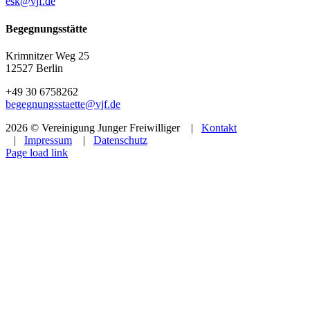
esk@vjf.de
Begegnungsstätte
Krimnitzer Weg 25
12527 Berlin
+49 30 6758262
begegnungsstaette@vjf.de
2026 © Vereinigung Junger Freiwilliger |
Kontakt
|
Impressum
|
Datenschutz
Facebook
Instagram
YouTube
Page load link
Nach
oben