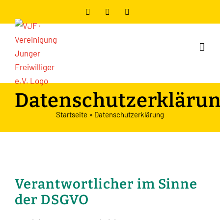
Zum
Facebook
Instagram
YouTube
Inhalt
springen
Datenschutzerkläru
Startseite
»
Datenschutzerklärung
Verantwortlicher im Sinne
der DSGVO