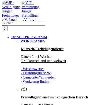
Zum
Facebook
Instagram
YouTube
Inhalt
springen
Suche
nach:
UNSER PROGRAMM
WORKCAMPS
Kurzzeit-Freiwilligendienst
Dauer: 2 – 4 Wochen
Ort: Deutschland und weltweit
› Wissenswertes
› Erfahrungsberichte
› Campleiter*in werden
› Workcamp finden
FÖJ
Freiwilligendienst im ökologischen Bereich
Dauer: 6 – 18 Monate