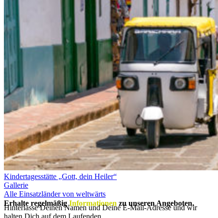
Kindertagesstätte „Gott, dein Heiler“
Gallerie
Alle Einsatzländer von weltwärts
Erhalte regelmäßig
Informationen
zu unseren Angeboten.
Hinterlasse Deinen Namen und Deine E-Mail-Adresse und wir
halten Dich auf dem Laufenden.