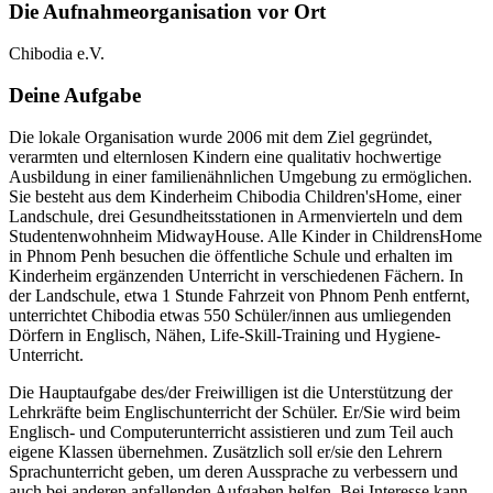
Die Aufnahmeorganisation vor Ort
Chibodia e.V.
Deine Aufgabe
Die lokale Organisation wurde 2006 mit dem Ziel gegründet,
verarmten und elternlosen Kindern eine qualitativ hochwertige
Ausbildung in einer familienähnlichen Umgebung zu ermöglichen.
Sie besteht aus dem Kinderheim Chibodia Children'sHome, einer
Landschule, drei Gesundheitsstationen in Armenvierteln und dem
Studentenwohnheim MidwayHouse. Alle Kinder in ChildrensHome
in Phnom Penh besuchen die öffentliche Schule und erhalten im
Kinderheim ergänzenden Unterricht in verschiedenen Fächern. In
der Landschule, etwa 1 Stunde Fahrzeit von Phnom Penh entfernt,
unterrichtet Chibodia etwas 550 Schüler/innen aus umliegenden
Dörfern in Englisch, Nähen, Life-Skill-Training und Hygiene-
Unterricht.
Die Hauptaufgabe des/der Freiwilligen ist die Unterstützung der
Lehrkräfte beim Englischunterricht der Schüler. Er/Sie wird beim
Englisch- und Computerunterricht assistieren und zum Teil auch
eigene Klassen übernehmen. Zusätzlich soll er/sie den Lehrern
Sprachunterricht geben, um deren Aussprache zu verbessern und
auch bei anderen anfallenden Aufgaben helfen. Bei Interesse kann