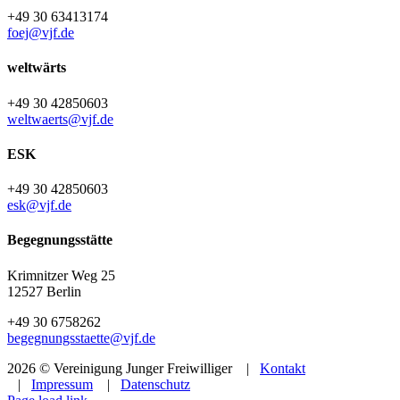
+49 30 63413174
foej@vjf.de
weltwärts
+49 30 42850603
weltwaerts@vjf.de
ESK
+49 30 42850603
esk@vjf.de
Begegnungsstätte
Krimnitzer Weg 25
12527 Berlin
+49 30 6758262
begegnungsstaette@vjf.de
2026 © Vereinigung Junger Freiwilliger |
Kontakt
|
Impressum
|
Datenschutz
Facebook
Instagram
YouTube