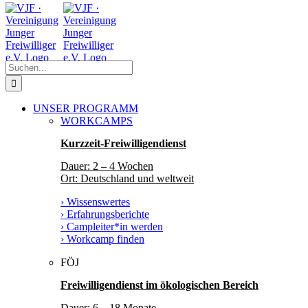
Zum
Facebook
Instagram
YouTube
Inhalt
springen
Suche
nach:
UNSER PROGRAMM
WORKCAMPS
Kurzzeit-Freiwilligendienst
Dauer: 2 – 4 Wochen
Ort: Deutschland und weltweit
› Wissenswertes
› Erfahrungsberichte
› Campleiter*in werden
› Workcamp finden
FÖJ
Freiwilligendienst im ökologischen Bereich
Dauer: 6 – 18 Monate