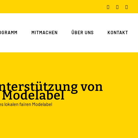
Facebook
Instagram
You
OGRAMM
MITMACHEN
ÜBER UNS
KONTAKT
Unterstützung von
n Modelabel
s lokalen fairen Modelabel