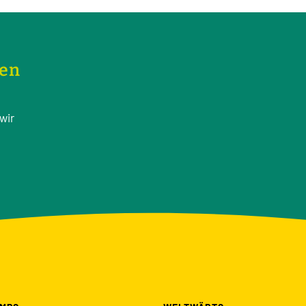
nen
wir