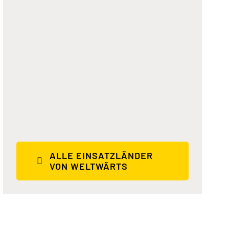
Ein Fahrrad – Ein Lächeln
ALLE EINSATZLÄNDER
VON WELTWÄRTS