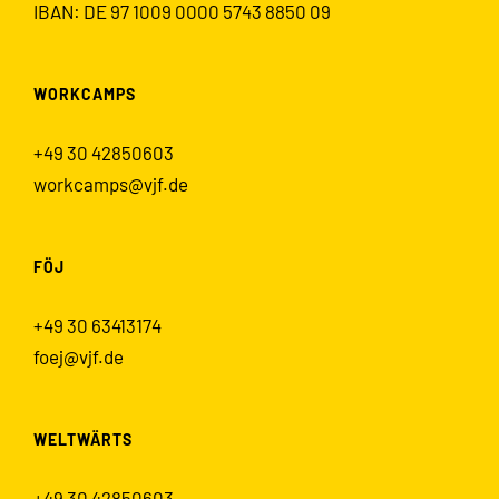
IBAN: DE 97 1009 0000 5743 8850 09
WORKCAMPS
+49 30 42850603
workcamps@vjf.de
FÖJ
+49 30 63413174
foej@vjf.de
WELTWÄRTS
+49 30 42850603