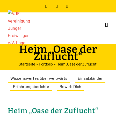
Zum
Facebook
Instagram
YouTube
Inhalt
springen
Heim „Oase der
Zuflucht“
Startseite
»
Portfolio
»
Heim „Oase der Zuflucht“
Wissenswertes über weltwärts
Einsatzländer
Erfahrungsberichte
Bewirb Dich
Heim „Oase der Zuflucht“