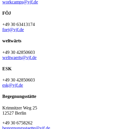
workcamps@vjf.de
FÖJ
+49 30 63413174
foej@vjf.de
weltwärts
+49 30 42850603
weltwaerts@vjf.de
ESK
+49 30 42850603
esk@vjf.de
Begegnungsstätte
Krimnitzer Weg 25
12527 Berlin
+49 30 6758262
begegnungsstaette@vjf.de