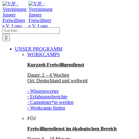
Zum
Facebook
Instagram
YouTube
Inhalt
springen
Suche
nach:
UNSER PROGRAMM
WORKCAMPS
Kurzzeit-Freiwilligendienst
Dauer: 2 – 4 Wochen
Ort: Deutschland und weltweit
› Wissenswertes
› Erfahrungsberichte
› Campleiter*in werden
› Workcamp finden
FÖJ
Freiwilligendienst im ökologischen Bereich
Dauer: 6 – 18 Monate