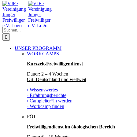
Zum
Facebook
Instagram
YouTube
Inhalt
springen
Suche
nach:
UNSER PROGRAMM
WORKCAMPS
Kurzzeit-Freiwilligendienst
Dauer: 2 – 4 Wochen
Ort: Deutschland und weltweit
› Wissenswertes
› Erfahrungsberichte
› Campleiter*in werden
› Workcamp finden
FÖJ
Freiwilligendienst im ökologischen Bereich
Dauer: 6 – 18 Monate