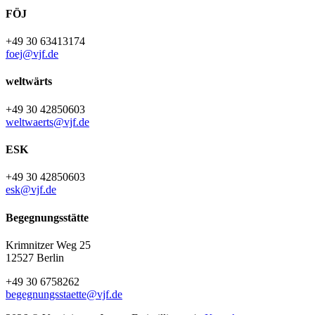
FÖJ
+49 30 63413174
foej@vjf.de
weltwärts
+49 30 42850603
weltwaerts@vjf.de
ESK
+49 30 42850603
esk@vjf.de
Begegnungsstätte
Krimnitzer Weg 25
12527 Berlin
+49 30 6758262
begegnungsstaette@vjf.de