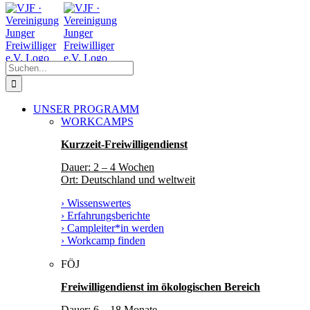
Zum
Facebook
Instagram
YouTube
Inhalt
springen
Suche
nach:
UNSER PROGRAMM
WORKCAMPS
Kurzzeit-Freiwilligendienst
Dauer: 2 – 4 Wochen
Ort: Deutschland und weltweit
› Wissenswertes
› Erfahrungsberichte
› Campleiter*in werden
› Workcamp finden
FÖJ
Freiwilligendienst im ökologischen Bereich
Dauer: 6 – 18 Monate