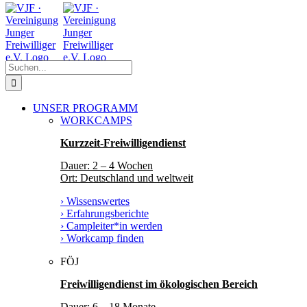
Zum
Facebook
Instagram
YouTube
Inhalt
springen
Suche
nach:
UNSER PROGRAMM
WORKCAMPS
Kurzzeit-Freiwilligendienst
Dauer: 2 – 4 Wochen
Ort: Deutschland und weltweit
› Wissenswertes
› Erfahrungsberichte
› Campleiter*in werden
› Workcamp finden
FÖJ
Freiwilligendienst im ökologischen Bereich
Dauer: 6 – 18 Monate