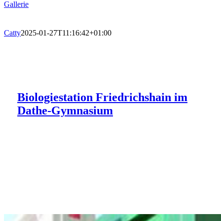
Gallerie
Catty
2025-01-27T11:16:42+01:00
Berliner Luftgütemessnetz der
Alte Fasanerie Lübars – Bereich:
Alte Fasanerie Lübars – Bereich:
Senatsverwaltung für Mobilität,
Biologiestation Friedrichshain im
Handwerk
therapeutisches Reiten
Aquarium des Zoologischen Gartens
Verkehr, Klimaschutz und Umwelt
Dathe-Gymnasium