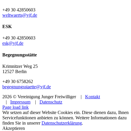
+49 30 42850603
weltwaerts@vjf.de
ESK
+49 30 42850603
esk@vjf.de
Begegnungsstätte
Krimnitzer Weg 25
12527 Berlin
+49 30 6758262
begegnungsstaette@vjf.de
2026 © Vereinigung Junger Freiwilliger |
Kontakt
|
Impressum
|
Datenschutz
Facebook
Instagram
YouTube
Page load link
Wir setzen auf dieser Website Cookies ein. Diese dienen dazu, Ihnen
Servicefunktionen anbieten zu können. Weitere Informationen dazu
finden Sie in unserer
Datenschutzerklärung
.
Akzeptieren