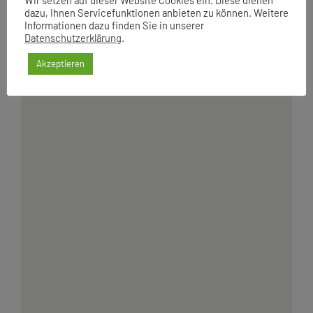
Wir setzen auf dieser Website Cookies ein. Diese dienen
dazu, Ihnen Servicefunktionen anbieten zu können. Weitere
Informationen dazu finden Sie in unserer
Datenschutzerklärung
.
Akzeptieren
Alte Fasanerie Lübars –
Bereich: therapeutisches
Reiten