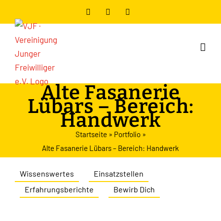
Zum
Facebook
Instagram
YouTube
Inhalt
springen
Alte Fasanerie
Lübars – Bereich:
Handwerk
Startseite
»
Portfolio
»
Alte Fasanerie Lübars – Bereich: Handwerk
Wissenswertes
Einsatzstellen
Erfahrungsberichte
Bewirb Dich