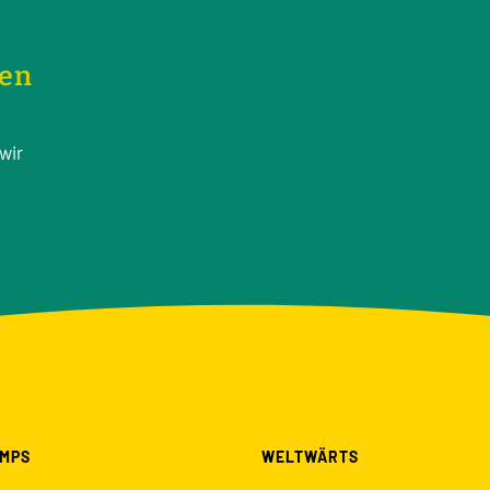
nen
wir
MPS
WELTWÄRTS