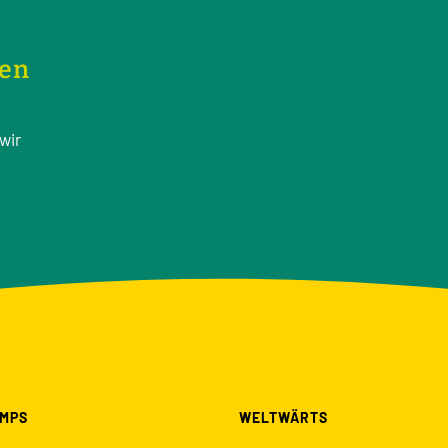
nen
wir
MPS
WELTWÄRTS