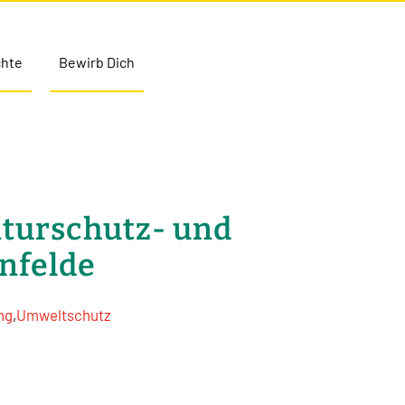
chte
Bewirb Dich
aturschutz- und
nfelde
ng
,
Umweltschutz