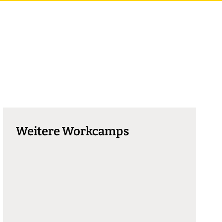
Weitere Workcamps
VJF 3.1 Berlin Spring
Camp
Berlin
30.03.26 - 11.04.26