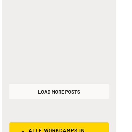
Alte Fasanerie Lübars –
Bereich: Handwerk
Walschule
LOAD MORE POSTS
ALLE WORKCAMPS IN