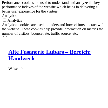
Performance cookies are used to understand and analyze the key
performance indexes of the website which helps in delivering a
better user experience for the visitors.
Analytics
Analytics
Analytical cookies are used to understand how visitors interact with
the website. These cookies help provide information on metrics the
number of visitors, bounce rate, traffic source, etc.
Advertisement
Advertisement
Advertisement cookies are used to provide visitors with relevant ads
Alte Fasanerie Lübars – Bereich:
and marketing campaigns. These cookies track visitors across
VJF 3.1 Berlin Spring Camp
websites and collect information to provide customized ads.
VJF 3.2 Berlin Renovation
Handwerk
Others
Berlin
Others
30.03.26 - 11.04.26
Berlin 27.04.2026 - 09.05.2026
Walschule
Other uncategorized cookies are those that are being analyzed and
have not been classified into a category as yet.
SPEICHERN & AKZEPTIEREN
Nach
oben