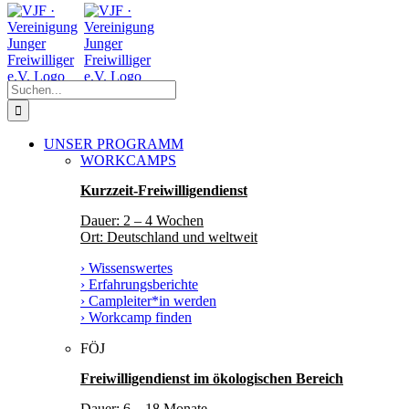
Zum
Facebook
Instagram
YouTube
Inhalt
springen
Suche
nach:
UNSER PROGRAMM
WORKCAMPS
Kurzzeit-Freiwilligendienst
Dauer: 2 – 4 Wochen
Ort: Deutschland und weltweit
› Wissenswertes
› Erfahrungsberichte
› Campleiter*in werden
› Workcamp finden
FÖJ
Freiwilligendienst im ökologischen Bereich
Dauer: 6 – 18 Monate