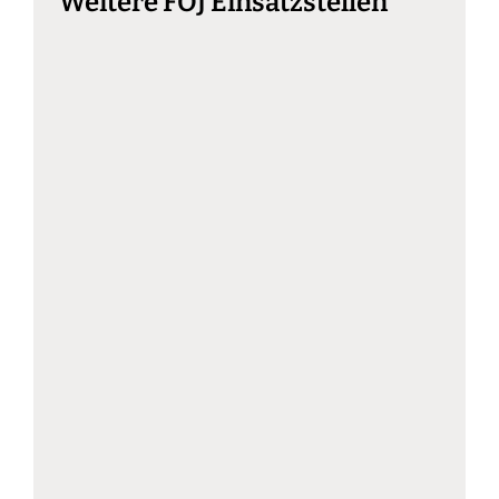
Weitere FÖJ Einsatzstellen
Alte Fasanerie Lübars –
Bereich: Handwerk