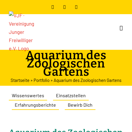
Zum
Facebook
Instagram
YouTube
Inhalt
springen
Aquarium des
Zoologischen
Gartens
Startseite
»
Portfolio
»
Aquarium des Zoologischen Gartens
Wissenswertes
Einsatzstellen
Erfahrungsberichte
Bewirb Dich