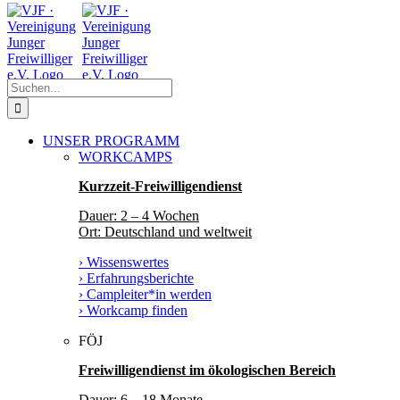
Zum
Facebook
Instagram
YouTube
Inhalt
springen
Suche
nach:
UNSER PROGRAMM
WORKCAMPS
Kurzzeit-Freiwilligendienst
Dauer: 2 – 4 Wochen
Ort: Deutschland und weltweit
› Wissenswertes
› Erfahrungsberichte
› Campleiter*in werden
› Workcamp finden
FÖJ
Freiwilligendienst im ökologischen Bereich
Dauer: 6 – 18 Monate