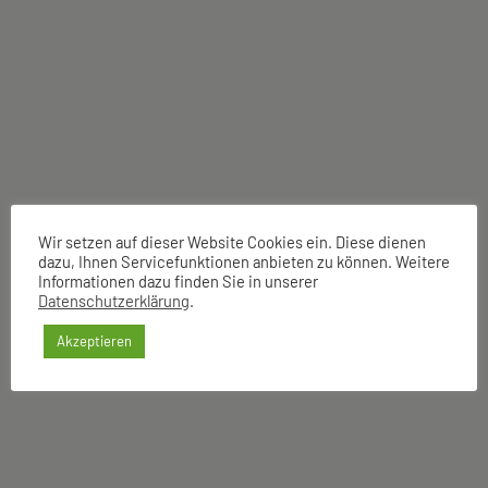
VJF 1.1 Nature Lovers – Lake
Plateau
Umwelt
Umweltschutz
Plau am See
Wir setzen auf dieser Website Cookies ein. Diese dienen
dazu, Ihnen Servicefunktionen anbieten zu können. Weitere
24.08. - 04.09.2026
Informationen dazu finden Sie in unserer
Datenschutzerklärung
.
Akzeptieren