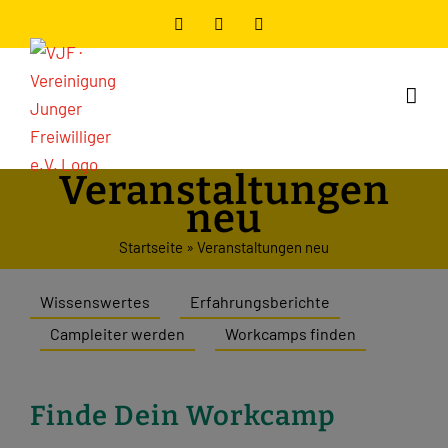
Zum
Facebook
Instagram
YouTube
Inhalt
springen
Veranstaltungen
neu
Startseite
»
Veranstaltungen neu
Wissenswertes
Erfahrungsberichte
Campleiter werden
Workcamps finden
Finde Dein Workcamp