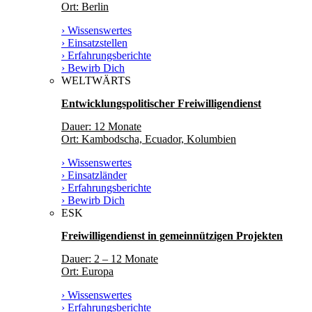
Ort: Berlin
› Wissenswertes
› Einsatzstellen
› Erfahrungsberichte
› Bewirb Dich
WELTWÄRTS
Entwicklungspolitischer Freiwilligendienst
Dauer: 12 Monate
Ort: Kambodscha, Ecuador, Kolumbien
› Wissenswertes
› Einsatzländer
› Erfahrungsberichte
› Bewirb Dich
ESK
Freiwilligendienst in gemeinnützigen Projekten
Dauer: 2 – 12 Monate
Ort: Europa
› Wissenswertes
› Erfahrungsberichte