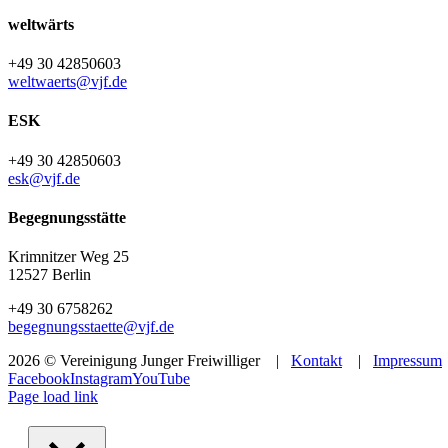
weltwärts
+49 30 42850603
weltwaerts@vjf.de
ESK
+49 30 42850603
esk@vjf.de
Begegnungsstätte
Krimnitzer Weg 25
12527 Berlin
+49 30 6758262
begegnungsstaette@vjf.de
2026 © Vereinigung Junger Freiwilliger |
Kontakt
|
Impressum
Facebook
Instagram
YouTube
Page load link