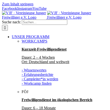
Zum Inhalt springen
Facebook
Instagram
YouTube
Suche nach:
UNSER PROGRAMM
WORKCAMPS
Kurzzeit-Freiwilligendienst
Dauer: 2 – 4 Wochen
Ort: Deutschland und weltweit
› Wissenswertes
› Erfahrungsberichte
› Campleiter*in werden
› Workcamp finden
FÖJ
Freiwilligendienst im ökologischen Bereich
Dauer: 6 – 18 Monate