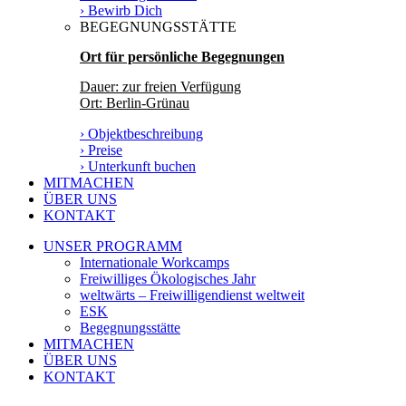
› Bewirb Dich
BEGEGNUNGSSTÄTTE
Ort für persönliche Begegnungen
Dauer: zur freien Verfügung
Ort: Berlin-Grünau
› Objektbeschreibung
› Preise
› Unterkunft buchen
MITMACHEN
ÜBER UNS
KONTAKT
UNSER PROGRAMM
Internationale Workcamps
Freiwilliges Ökologisches Jahr
weltwärts – Freiwilligendienst weltweit
ESK
Begegnungsstätte
MITMACHEN
ÜBER UNS
KONTAKT