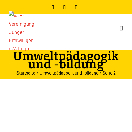
Zum
Facebook
Instagram
YouTube
Inhalt
springen
Umweltpädagogik
und -bildung
Startseite
»
Umweltpädagogik und -bildung
»
Seite 2
Kinderbauern­hof auf dem